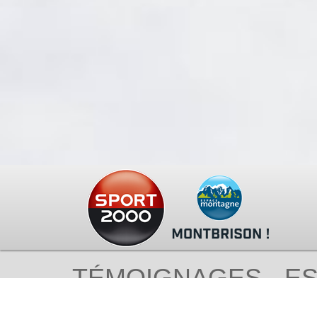
TÉMOIGNAGES - ES
MONTBRISON : Retrou