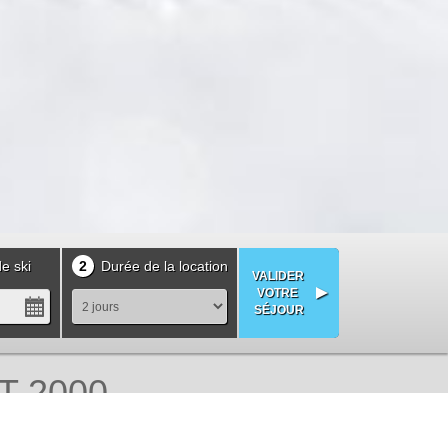
e ski
2
Durée de la location
 2000 -
s clients