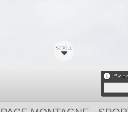
SCROLL
er
1
1
jour d
PACE MONTAGNE - SPORT
vez les témoignages de no